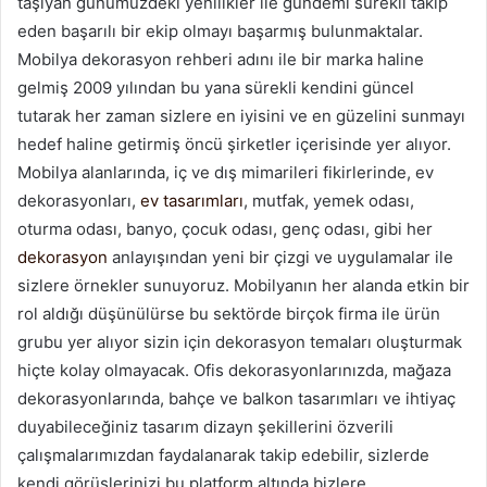
taşıyan günümüzdeki yenilikler ile gündemi sürekli takip
eden başarılı bir ekip olmayı başarmış bulunmaktalar.
Mobilya dekorasyon rehberi adını ile bir marka haline
gelmiş 2009 yılından bu yana sürekli kendini güncel
tutarak her zaman sizlere en iyisini ve en güzelini sunmayı
hedef haline getirmiş öncü şirketler içerisinde yer alıyor.
Mobilya alanlarında, iç ve dış mimarileri fikirlerinde, ev
dekorasyonları,
ev tasarımları
, mutfak, yemek odası,
oturma odası, banyo, çocuk odası, genç odası, gibi her
dekorasyon
anlayışından yeni bir çizgi ve uygulamalar ile
sizlere örnekler sunuyoruz. Mobilyanın her alanda etkin bir
rol aldığı düşünülürse bu sektörde birçok firma ile ürün
grubu yer alıyor sizin için dekorasyon temaları oluşturmak
hiçte kolay olmayacak. Ofis dekorasyonlarınızda, mağaza
dekorasyonlarında, bahçe ve balkon tasarımları ve ihtiyaç
duyabileceğiniz tasarım dizayn şekillerini özverili
çalışmalarımızdan faydalanarak takip edebilir, sizlerde
kendi görüşlerinizi bu platform altında bizlere