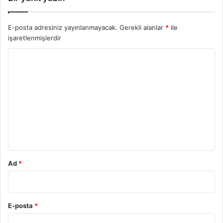
E-posta adresiniz yayınlanmayacak.
Gerekli alanlar
*
ile
işaretlenmişlerdir
Y
o
r
u
m
*
Ad
*
E-posta
*