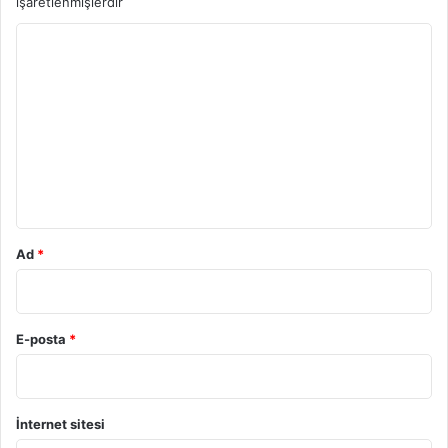
işaretlenmişlerdir
Y
o
r
u
m
*
Ad
*
E-posta
*
İnternet sitesi