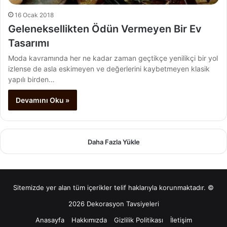
16 Ocak 2018
Geleneksellikten Ödün Vermeyen Bir Ev
Tasarımı
Moda kavramında her ne kadar zaman geçtikçe yenilikçi bir yol
izlense de asla eskimeyen ve değerlerini kaybetmeyen klasik
yapılı birden…
Devamını Oku »
Daha Fazla Yükle
Sitemizde yer alan tüm içerikler telif haklarıyla korunmaktadır. ©
2026 Dekorasyon Tavsiyeleri
Anasayfa
Hakkımızda
Gizlilik Politikası
İletişim