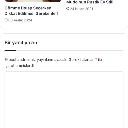
Mudo’nun Rustik Ev Stili
Gömme Dolap Seçerken
24 Nisan 2021
Dikkat Edilmesi Gerekenler!
03 Aralık 2024
Bir yanıt yazın
E-posta adresiniz yayınlanmayacak.
Gerekli alanlar
*
ile
işaretlenmişlerdir
Y
o
r
u
m
*