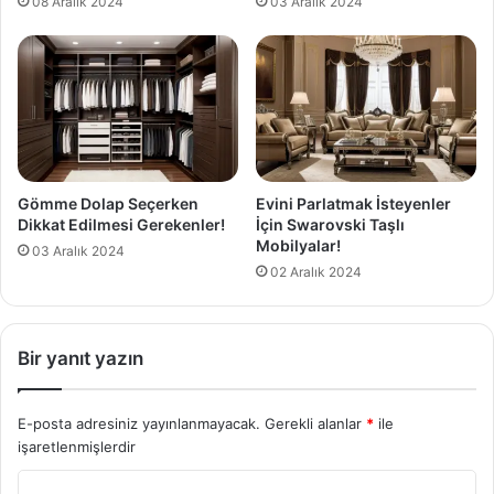
08 Aralık 2024
03 Aralık 2024
Gömme Dolap Seçerken
Evini Parlatmak İsteyenler
Dikkat Edilmesi Gerekenler!
İçin Swarovski Taşlı
Mobilyalar!
03 Aralık 2024
02 Aralık 2024
Bir yanıt yazın
E-posta adresiniz yayınlanmayacak.
Gerekli alanlar
*
ile
işaretlenmişlerdir
Y