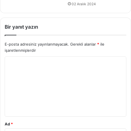
02 Aralık 2024
Bir yanıt yazın
E-posta adresiniz yayınlanmayacak.
Gerekli alanlar
*
ile
işaretlenmişlerdir
Y
o
r
u
m
*
Ad
*