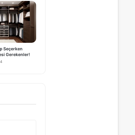
p Seçerken
esi Gerekenler!
24