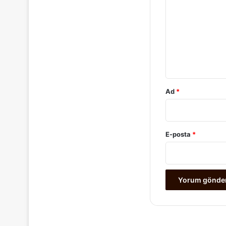
r
u
m
*
Ad
*
E-posta
*