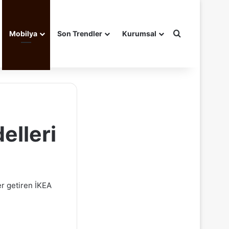
Arama yap ..
Mobilya
Son Trendler
Kurumsal
elleri
er getiren İKEA