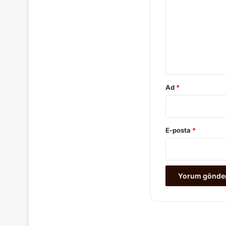
r
u
m
*
Ad
*
E-posta
*