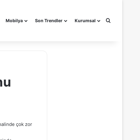
Arama yap ..
Mobilya
Son Trendler
Kurumsal
nu
halinde çok zor