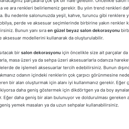
lanacağınız parçalarla çok şık bir hale gelebilir. Öncelikle salon 
a ve ara renkleri belirlemeniz gerekir. Bu yılın trend renkleri d
. Bu nedenle salonunuzda yeşil, kahve, turuncu gibi renklere ye
bilya, perde ve aksesuar seçimlerinde birbirine yakın renkler ku
irsiniz. Bunun yanı sıra
en güzel beyaz salon dekorasyonu
birb
 aksesuar modellerini kullanarak da oluşturulabilir.
sıtacak bir
salon dekorasyonu
için öncelikle size ait parçalar da 
arla, masa üzeri ya da sehpa üzeri aksesuarlarla odanıza hareket 
delerde de işlemeli aksesuarlar tercih edebilirsiniz. Bunun dışı
rakmanız odanın içindeki renklerin çok çarpıcı görünmesine neden
ren bir alan oluşturmak için alanı iyi kullanmanız gerekir. Eğer 
kiyorsa daha geniş göstermek için dikdörtgen ya da boy aynaları
ir. Eğer daha geniş bir alan bulunuyor ve doldurulması gereken 
eniş yemek masaları ya da uzun sehpalar kullanabilirsiniz.