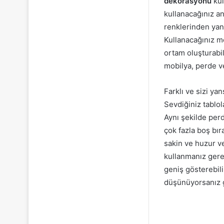
dekorasyonu
kul
kullanacağınız an
renklerinden yana
Kullanacağınız mo
ortam oluşturabil
mobilya, perde ve
Farklı ve sizi yan
Sevdiğiniz tablol
Aynı şekilde per
çok fazla boş bı
sakin ve huzur ve
kullanmanız gere
geniş gösterebil
düşünüyorsanız g