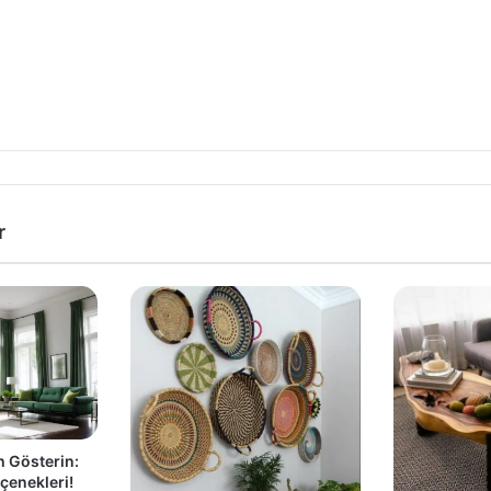
r
h Gösterin:
çenekleri!