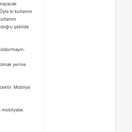
amayacak
Öyle ki kullanım
kullanım
ı doğru şekilde
 doldurmayın.
 olmak yerine
ektir. Mobilya
.
n mobilyalar.