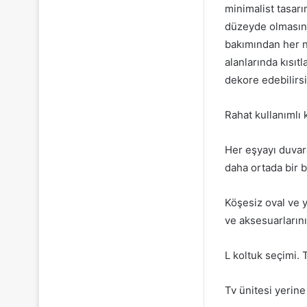
minimalist tasar
düzeyde olmasına 
bakımından her n
alanlarında kısıt
dekore edebilirsi
Rahat kullanımlı 
Her eşyayı duvara
daha ortada bir b
Köşesiz oval ve 
ve aksesuarlarını
L koltuk seçimi. T
Tv ünitesi yerin