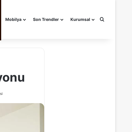
Arama yap ..
Mobilya
Son Trendler
Kurumsal
yonu
si