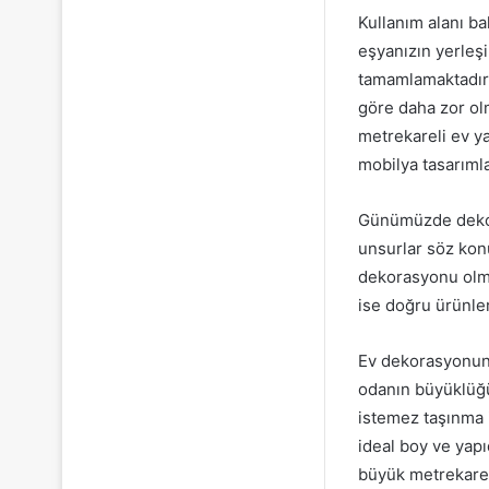
Kullanım alanı ba
eşyanızın yerleşi
tamamlamaktadır.
göre daha zor ol
metrekareli ev ya
mobilya tasarımla
Günümüzde dekora
unsurlar söz kon
dekorasyonu olmak
ise doğru ürünle
Ev dekorasyonund
odanın büyüklüğü 
istemez taşınma 
ideal boy ve yapı
büyük metrekareli