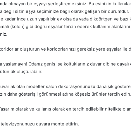
ımda olmayan bir eşyayı yerleştiremezsiniz. Bu evinizin kullanıl
değil sizin eşya seçiminize bağlı olarak gelişen bir durumdur. 
e kadar ince uzun yapılı bir ev olsa da yada dikdörtgen ve bazı 
lamalı (kolon) gibi doğru eşyalar tercih ederek kullanım alanların
niz.
koridorlar oluşturun ve koridorlarınızı gereksiz yere eşyalar ile
 yaslamayın! Odanız geniş ise koltuklarınız duvar dibine dayalı
ütünlük oluşturabilir.
yuvarlak olan modeller salon dekorasyonunuzu daha şık gösterec
zın daha gösterişli görünmesi adına köşesiz ürünler tercih edin
asarım olarak ve kullanış olarak en tercih edilebilir nitelikte ola
e televizyonunuzu duvara monte ettirin.