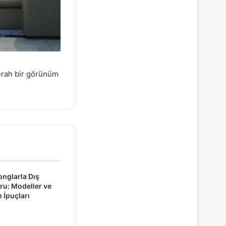
ferah bir görünüm
onglarla Dış
u: Modeller ve
İpuçları