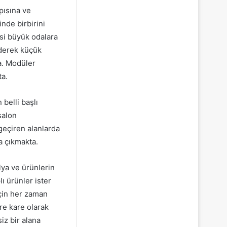
pısına ve
nde birbirini
si büyük odalara
iderek küçük
a. Modüler
ta.
belli başlı
salon
geçiren alanlarda
ğa çıkmakta.
ya ve ürünlerin
ı ürünler ister
için her zaman
re kare olarak
iz bir alana