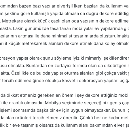
kımından bazen bazı yapılar elverişli iken bazıları da kullanım ya
m şekline göre kullanışlı yapıda olmasa da doğru dekore edildiği
 Metrekare olarak küçük çaplı olan oda yapısının dekore edilme
makta. Lakin günümüzde tasarlanan mobilyalar ev yapılarında g
pılarının artması ile daha minimalist tasarımlarda oluşturulmakt
rı il küçük metrekarelik alanları dekore etmek daha kolay olmak
syon yapısı olarak şunu söylemeliyiz ki mimariyi şekillendiren 
usu olmakta. Bunlardan en zorlayıcı formda olan da dikdörtgen 
ta. Özellikle de bu oda yapısı oturma alanları gibi çokça vakit 
r tercih edilmediğinde oldukça kasvetli dekorasyon yapıları açı
a dikkat etmeniz gereken en önemli şey dekore ettiğiniz mobil
ile orantılı olmasıdır. Mobilya seçiminde seçeceğiniz geniş çapl
işlemi sonrasında başka bir ev için uygun olmayacaktır. Bunun 
da olan ürünleri tercih etmeniz önerilir. Çünkü her ne kadar met
k bir eve taşınmış olsanız da kullanım alanı bakımından elverişs