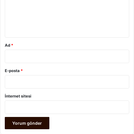
u
m
*
Ad
*
E-posta
*
İnternet sitesi