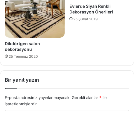
Evlerde Siyah Renkli
Dekorasyon Önerileri
25 Şubat 2019
Dikdörtgen salon
dekorasyonu
25 Temmuz 2020
Bir yanıt yazın
E-posta adresiniz yayınlanmayacak.
Gerekli alanlar
*
ile
işaretlenmişlerdir
Y
o
r