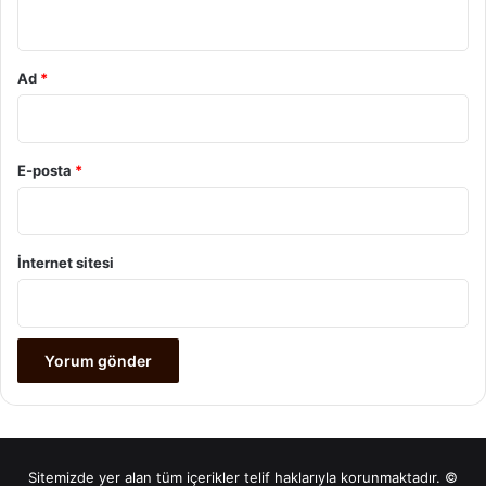
*
Ad
*
E-posta
*
İnternet sitesi
Sitemizde yer alan tüm içerikler telif haklarıyla korunmaktadır. ©