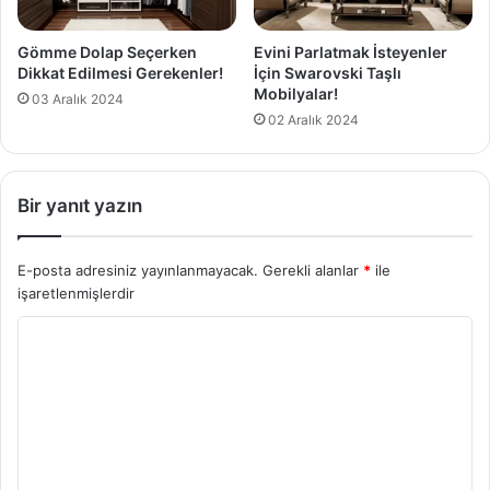
Gömme Dolap Seçerken
Evini Parlatmak İsteyenler
Dikkat Edilmesi Gerekenler!
İçin Swarovski Taşlı
Mobilyalar!
03 Aralık 2024
02 Aralık 2024
Bir yanıt yazın
E-posta adresiniz yayınlanmayacak.
Gerekli alanlar
*
ile
işaretlenmişlerdir
Y
o
r
u
m