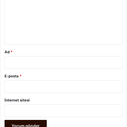
r
u
m
*
Ad
*
E-posta
*
İnternet sitesi