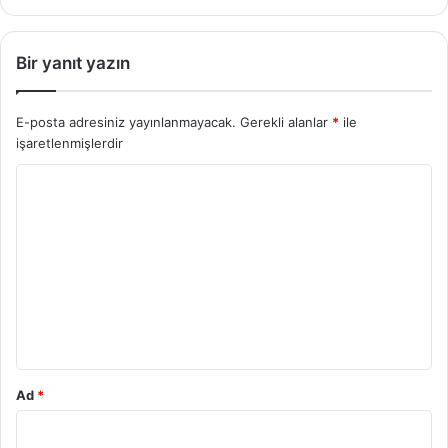
Bir yanıt yazın
E-posta adresiniz yayınlanmayacak.
Gerekli alanlar
*
ile
işaretlenmişlerdir
Y
o
r
u
m
*
Ad
*