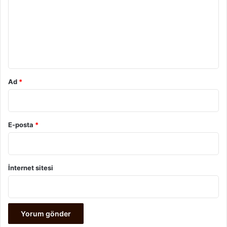
r
u
m
*
Ad
*
E-posta
*
İnternet sitesi