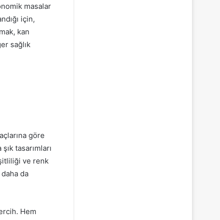
gonomik masalar
ndığı için,
şmak, kan
ğer sağlık
açlarına göre
 şık tasarımları
tliliği ve renk
ı daha da
tercih. Hem