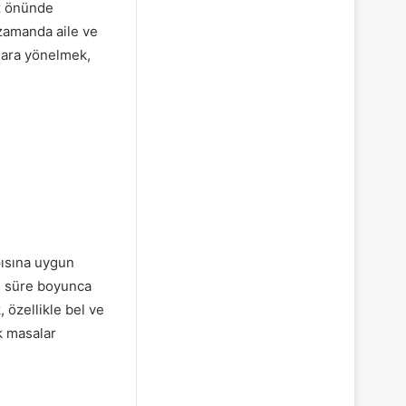
öz önünde
 zamanda aile ve
mlara yönelmek,
pısına uygun
en süre boyunca
 özellikle bel ve
ik masalar