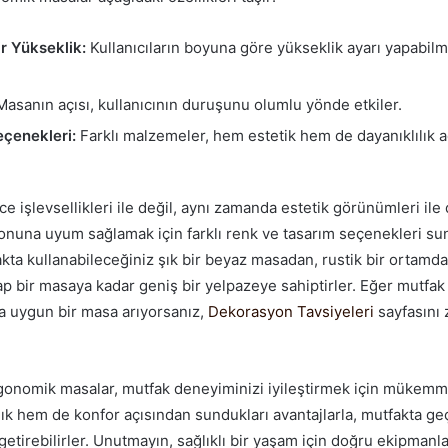
ir Yükseklik:
Kullanıcıların boyuna göre yükseklik ayarı yapabilm
asanın açısı, kullanıcının duruşunu olumlu yönde etkiler.
çenekleri:
Farklı malzemeler, hem estetik hem de dayanıklılık aç
e işlevsellikleri ile değil, aynı zamanda estetik görünümleri ile 
nuna uyum sağlamak için farklı renk ve tasarım seçenekleri sun
ta kullanabileceğiniz şık bir beyaz masadan, rustik bir ortamda
ap bir masaya kadar geniş bir yelpazeye sahiptirler. Eğer mutfak
 uygun bir masa arıyorsanız,
Dekorasyon Tavsiyeleri
sayfasını 
gonomik masalar, mutfak deneyiminizi iyileştirmek için mükemm
lık hem de konfor açısından sundukları avantajlarla, mutfakta geç
 getirebilirler. Unutmayın, sağlıklı bir yaşam için doğru ekipmanl