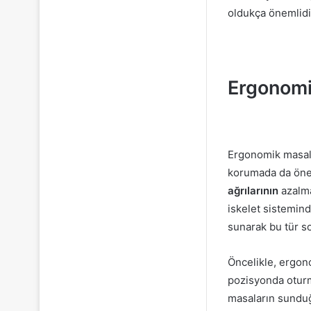
oldukça önemlidi
Ergonomi
Ergonomik masalar
korumada da öneml
ağrılarının
azalma
iskelet sistemind
sunarak bu tür so
Öncelikle, ergon
pozisyonda oturma
masaların sunduğ