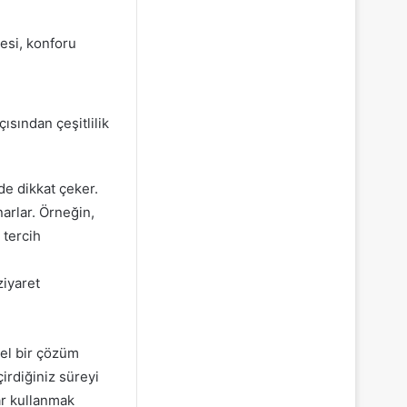
esi, konforu
ısından çeşitlilik
de dikkat çeker.
arlar. Örneğin,
 tercih
ziyaret
el bir çözüm
irdiğiniz süreyi
ar kullanmak