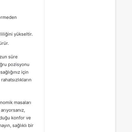
vermeden
liğini yükseltir.
ürür.
Uzun süre
oğru pozisyonu
sağlığınız için
rahatsızlıkların
gonomik masaları
arıyorsanız,
nduğu konfor ve
ayın, sağlıklı bir