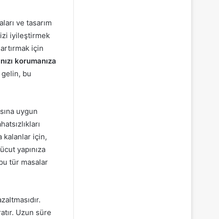
aları ve tasarım
zi iyileştirmek
artırmak için
ınızı korumanıza
gelin, bu
ısına uygun
hatsızlıkları
kalanlar için,
vücut yapınıza
u tür masalar
azaltmasıdır.
atır. Uzun süre