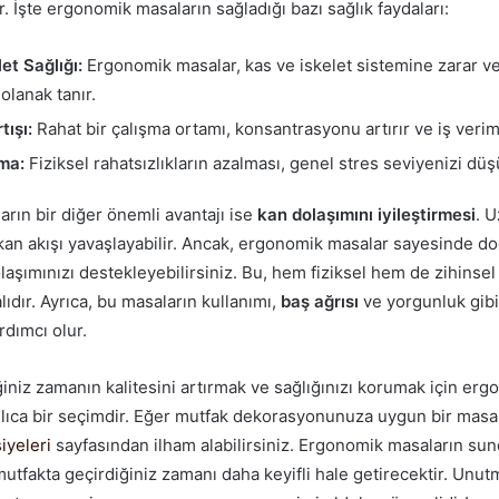
r. İşte ergonomik masaların sağladığı bazı sağlık faydaları:
et Sağlığı:
Ergonomik masalar, kas ve iskelet sistemine zarar 
olanak tanır.
tışı:
Rahat bir çalışma ortamı, konsantrasyonu artırır ve iş verimli
ma:
Fiziksel rahatsızlıkların azalması, genel stres seviyenizi düş
rın bir diğer önemli avantajı ise
kan dolaşımını iyileştirmesi
. 
an akışı yavaşlayabilir. Ancak, ergonomik masalar sayesinde d
aşımınızı destekleyebilirsiniz. Bu, hem fiziksel hem de zihinsel 
ıdır. Ayrıca, bu masaların kullanımı,
baş ağrısı
ve yorgunluk gibi 
rdımcı olur.
iniz zamanın kalitesini artırmak ve sağlığınızı korumak için er
ıllıca bir seçimdir. Eğer mutfak dekorasyonunuza uygun bir masa 
iyeleri
sayfasından ilham alabilirsiniz. Ergonomik masaların su
 mutfakta geçirdiğiniz zamanı daha keyifli hale getirecektir. Unutm