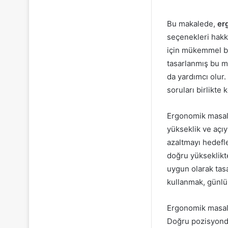
Bu makalede,
er
seçenekleri hakkı
için mükemmel bir
tasarlanmış bu m
da yardımcı olur
soruları birlikte 
Ergonomik masala
yükseklik ve açıy
azaltmayı hedefle
doğru yükseklikt
uygun olarak tasa
kullanmak, günlü
Ergonomik masalar
Doğru pozisyonda 