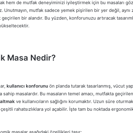
mak hem de mutfak deneyiminizi iyileştirmek için bu masaları g
z. Unutmayın, mutfak sadece yemek pişirilen bir yer değil, aynı
t geçirilen bir alandır. Bu yüzden, konforunuzu artıracak tasarı
yükseltecektir.
k Masa Nedir?
ar,
kullanıcı konforunu
ön planda tutarak tasarlanmış, vücut ya
ya sahip masalardır. Bu masaların temel amacı, mutfakta geçiril
azaltmak
ve kullanıcıların sağlığını korumaktır. Uzun süre oturmak,
 çeşitli rahatsızlıklara yol açabilir. İşte tam bu noktada ergonom
omik masalar aşağıdaki özellikleri taşır: