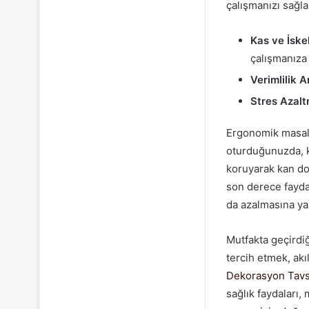
çalışmanızı sağla
Kas ve İskel
çalışmanıza 
Verimlilik Ar
Stres Azalt
Ergonomik masala
oturduğunuzda, k
koruyarak kan dol
son derece faydal
da azalmasına ya
Mutfakta geçirdiğ
tercih etmek, ak
Dekorasyon Tavs
sağlık faydaları,