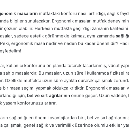
gonomik masaların
mutfaktaki konforu nasıl artırdığı, sağlık fayd
nda bilgiler sunulacaktır. Ergonomik masalar, mutfak deneyimini
 çözüm olabilir. Herkesin mutfakta geçirdiği zamanın kalitesini 
asalar, sadece estetik görünmekle kalmaz, aynı zamanda
sağlığ
. Peki, ergonomik masa nedir ve neden bu kadar önemlidir? Hadi 
keşfedelim!
r, kullanıcı konforunu ön planda tutarak tasarlanmış, vücut yap
a sahip masalardır. Bu masalar, uzun süreli kullanımda fiziksel ra
r. Özellikle mutfakta uzun süre ayakta durarak çalışmak zorunda 
e bir masa seçimi yapmak oldukça kritiktir. Ergonomik masalar, 
rlandığı için,
bel ve sırt ağrılarının
önüne geçer. Uzun vadede, b
k yaşam konforunuzu artırır.
ın sağladığı en önemli avantajlardan biri, bel ve sırt ağrılarını 
çalışmak, genel sağlık ve verimlilik üzerinde olumlu etkiler yar