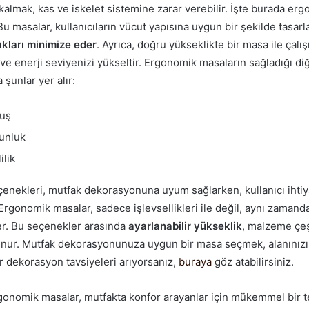
kalmak, kas ve iskelet sistemine zarar verebilir. İşte burada er
Bu masalar, kullanıcıların vücut yapısına uygun bir şekilde tasarla
lıkları minimize eder
. Ayrıca, doğru yükseklikte bir masa ile çalı
r ve enerji seviyenizi yükseltir. Ergonomik masaların sağladığı di
 şunlar yer alır:
ruş
unluk
ilik
eçenekleri, mutfak dekorasyonuna uyum sağlarken, kullanıcı ihtiy
. Ergonomik masalar, sadece işlevsellikleri ile değil, aynı zamanda
ker. Bu seçenekler arasında
ayarlanabilir yükseklik
, malzeme çeşi
ulunur. Mutfak dekorasyonunuza uygun bir masa seçmek, alanınız
er dekorasyon tavsiyeleri arıyorsanız,
buraya
göz atabilirsiniz.
gonomik masalar, mutfakta konfor arayanlar için mükemmel bir 