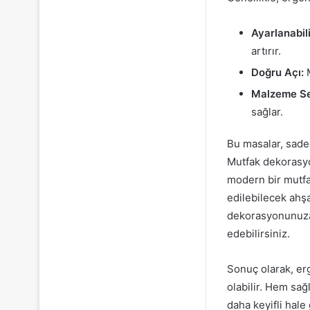
Ayarlanabil
artırır.
Doğru Açı:
M
Malzeme Se
sağlar.
Bu masalar, sadec
Mutfak dekorasyo
modern bir mutfak
edilebilecek ahş
dekorasyonunuza
edebilirsiniz.
Sonuç olarak, er
olabilir. Hem sağ
daha keyifli hale