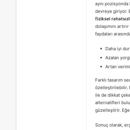
aynı pozisyonda 
devreye giriyor. 
fiziksel rahatsız
dolaşımını artırı
faydaları arasında
Daha iyi du
Azalan yorg
Artan veriml
Farklı tasarım s
özelleştirilebilir
ile de dikkat çe
alternatifleri b
güzelleştirir. Eğ
Sonuç olarak, er