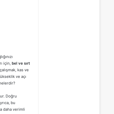
lığınızı
ı için,
bel ve sırt
çalışmak, kas ve
ükseklik ve açı
nelerdir?
rur. Doğru
yrıca, bu
a daha verimli