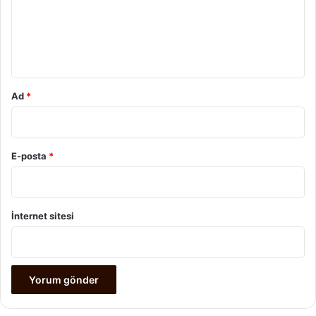
u
m
*
Ad
*
E-posta
*
İnternet sitesi