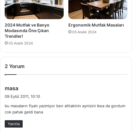
2024 Mutfak ve Banyo
Ergonomik Mutfak Masaları
Modasında Öne Çıkan
05 Aralık 2024
Trendler!
05 Aralık 2024
2 Yorum
d
masa
e
09 Eylül 2011, 10:10
d
bu masaların fiyatı yazmiyor ben alttakinin aynisini ikea da gordum
i
cok pahalı geldi bana
k
i
Yanıtla
: