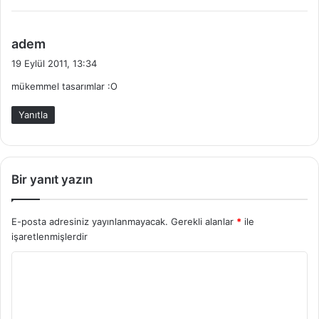
d
adem
e
19 Eylül 2011, 13:34
d
mükemmel tasarımlar :O
i
k
Yanıtla
i
:
Bir yanıt yazın
E-posta adresiniz yayınlanmayacak.
Gerekli alanlar
*
ile
işaretlenmişlerdir
Y
o
r