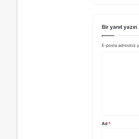
Bir yanıt yazın
E-posta adresiniz 
Y
o
r
u
m
*
Ad
*