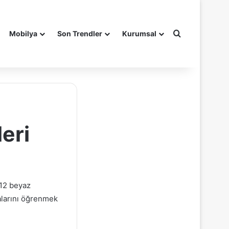
Arama yap ..
Mobilya
Son Trendler
Kurumsal
eri
012 beyaz
alarını öğrenmek