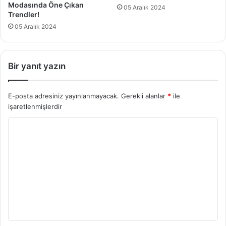
Modasında Öne Çıkan
05 Aralık 2024
Trendler!
05 Aralık 2024
Bir yanıt yazın
E-posta adresiniz yayınlanmayacak.
Gerekli alanlar
*
ile
işaretlenmişlerdir
Y
o
r
u
m
*