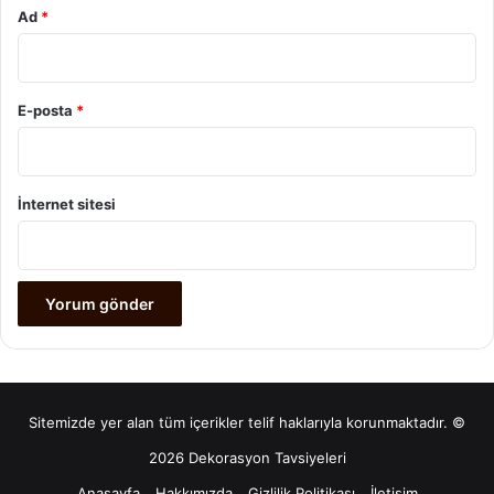
Ad
*
E-posta
*
İnternet sitesi
Sitemizde yer alan tüm içerikler telif haklarıyla korunmaktadır. ©
2026 Dekorasyon Tavsiyeleri
Anasayfa
Hakkımızda
Gizlilik Politikası
İletişim