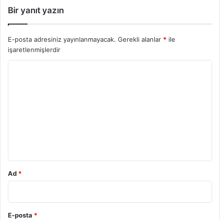
Bir yanıt yazın
E-posta adresiniz yayınlanmayacak.
Gerekli alanlar
*
ile
işaretlenmişlerdir
Y
o
r
u
m
*
Ad
*
E-posta
*