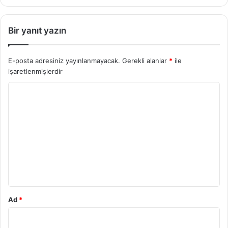
Bir yanıt yazın
E-posta adresiniz yayınlanmayacak.
Gerekli alanlar
*
ile
işaretlenmişlerdir
Y
o
r
u
m
*
Ad
*