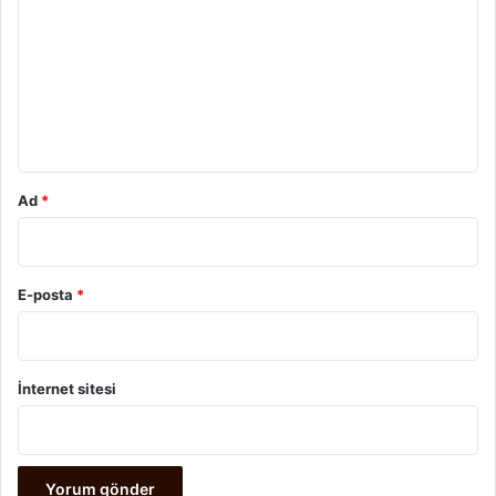
r
u
m
*
Ad
*
E-posta
*
İnternet sitesi