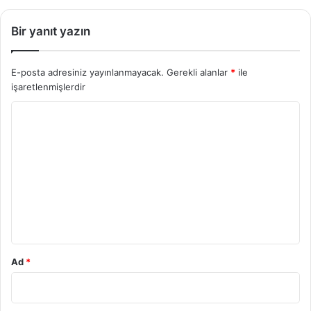
Bir yanıt yazın
E-posta adresiniz yayınlanmayacak.
Gerekli alanlar
*
ile
işaretlenmişlerdir
Y
o
r
u
m
*
Ad
*