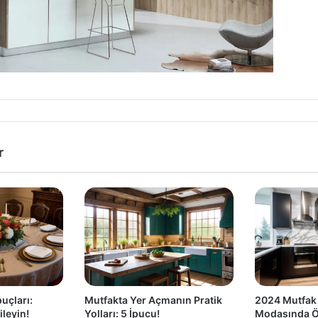
r
puçları:
Mutfakta Yer Açmanın Pratik
2024 Mutfak
ileyin!
Yolları: 5 İpucu!
Modasında Ö