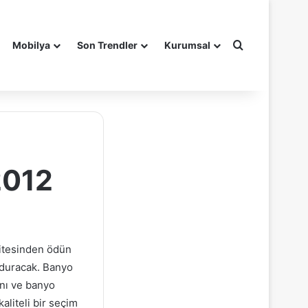
Arama yap ..
Mobilya
Son Trendler
Kurumsal
2012
alitesinden ödün
lduracak. Banyo
nı ve banyo
aliteli bir seçim