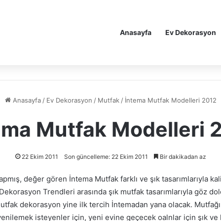
Anasayfa
Ev Dekorasyon
Anasayfa
/
Ev Dekorasyon
/
Mutfak
/
İntema Mutfak Modelleri 2012
ema Mutfak Modelleri 
22 Ekim 2011
Son güncelleme: 22 Ekim 2011
Bir dakikadan az
yapmış, değer gören İntema Mutfak farklı ve şık tasarımlarıyla k
ekorasyon Trendleri arasında şık mutfak tasarımlarıyla göz do
tfak dekorasyon yine ilk tercih İntemadan yana olacak. Mutfağı
ilemek isteyenler için, yeni evine geçecek oalnlar için şık ve k