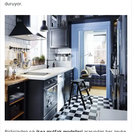
duruyor.
Birbirinden şık
ikea mutfak modelleri
arasından her zevke