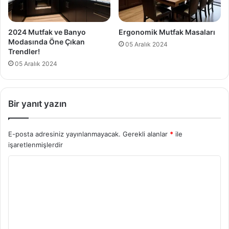
2024 Mutfak ve Banyo
Ergonomik Mutfak Masaları
Modasında Öne Çıkan
05 Aralık 2024
Trendler!
05 Aralık 2024
Bir yanıt yazın
E-posta adresiniz yayınlanmayacak.
Gerekli alanlar
*
ile
işaretlenmişlerdir
Y
o
r
u
m