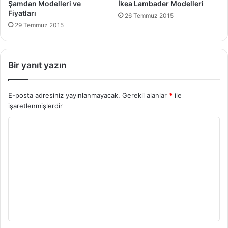
Şamdan Modelleri ve
İkea Lambader Modelleri
Fiyatları
26 Temmuz 2015
29 Temmuz 2015
Bir yanıt yazın
E-posta adresiniz yayınlanmayacak.
Gerekli alanlar
*
ile
işaretlenmişlerdir
Y
o
r
u
m
*