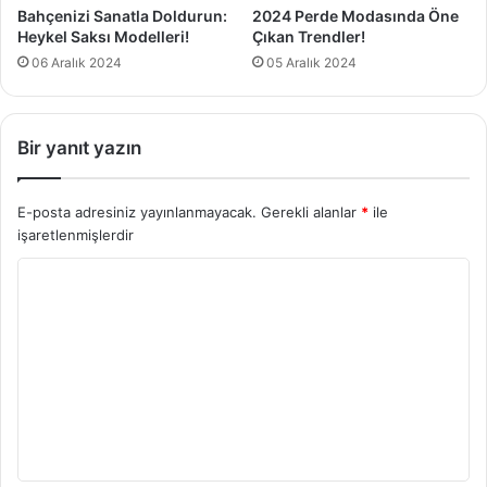
Bahçenizi Sanatla Doldurun:
2024 Perde Modasında Öne
Heykel Saksı Modelleri!
Çıkan Trendler!
06 Aralık 2024
05 Aralık 2024
Bir yanıt yazın
E-posta adresiniz yayınlanmayacak.
Gerekli alanlar
*
ile
işaretlenmişlerdir
Y
o
r
u
m
*