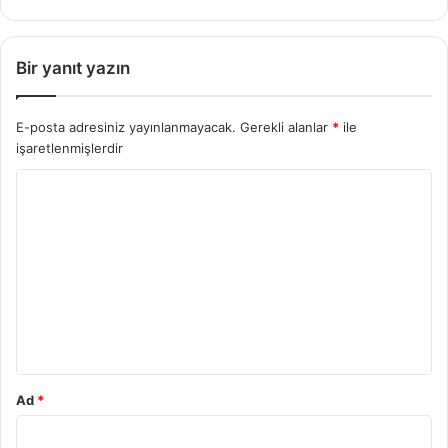
Bir yanıt yazın
E-posta adresiniz yayınlanmayacak.
Gerekli alanlar
*
ile
işaretlenmişlerdir
Y
o
r
u
m
*
Ad
*