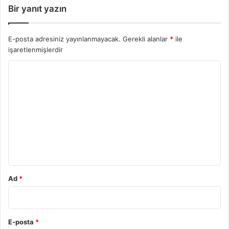
Bir yanıt yazın
E-posta adresiniz yayınlanmayacak.
Gerekli alanlar
*
ile
işaretlenmişlerdir
Y
o
r
u
m
*
Ad
*
E-posta
*