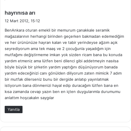
d
hayrınısa arı
e
12 Mart 2012, 15:12
d
BenAnkara oturan emekli bir memurum çanakkale seramik
i
mağazalarının herhangi birinden geçerken bakmadan edemediğim
k
ve her ürününüze hayran kalan ve tabir yerindeyse ağzım açık
i
seyrediyorum ama tek maaş ve 2 çocuğunla yaşadığım için
:
mutfağımı değiştirmeme imkan yok sizden ricam bana bu konuda
yardım etmeniz ama lütfen beni dilenci gibi addetmeyin nasılsa
böyle büyük bir şirketin yardım yaptığını düşünüyorum banada
yardım edeceğinizi canı gönülden diliyorum zaten mimicik 7 adım
bir mutfak dilerseniz bunu bir dergide anlatıp yayınlatmak
istiyorum bana dönmenizi hayal edip duracağım lütfen bana en
kısa zamanda cevap yazın ben en içten duygularımla durumumu
anlattım hoşcakalın saygılar
Yanıtla