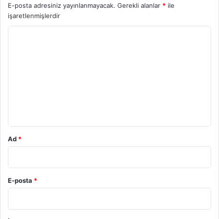
E-posta adresiniz yayınlanmayacak.
Gerekli alanlar
*
ile
işaretlenmişlerdir
Y
o
r
u
m
*
Ad
*
E-posta
*