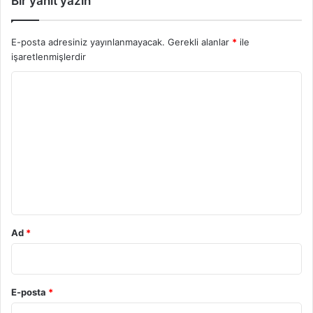
Bir yanıt yazın
E-posta adresiniz yayınlanmayacak.
Gerekli alanlar
*
ile
işaretlenmişlerdir
Y
o
r
u
m
*
Ad
*
E-posta
*