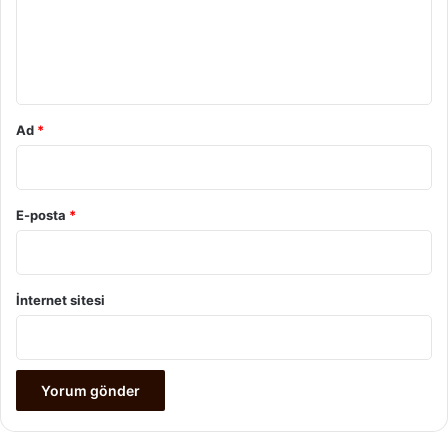
u
m
*
Ad
*
E-posta
*
İnternet sitesi