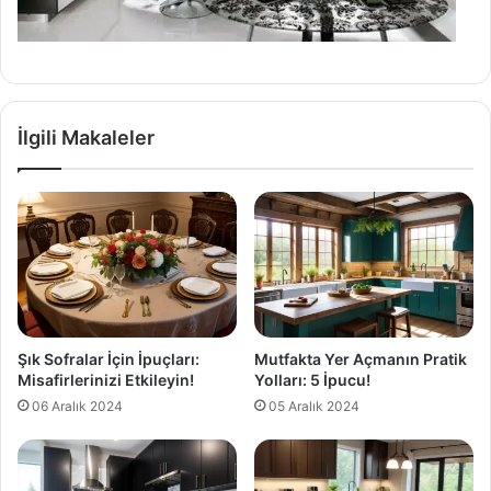
İlgili Makaleler
Şık Sofralar İçin İpuçları:
Mutfakta Yer Açmanın Pratik
Misafirlerinizi Etkileyin!
Yolları: 5 İpucu!
06 Aralık 2024
05 Aralık 2024