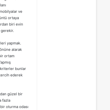
lanı
 mobilyalar ve
üntü ortaya
rdan biri evin
gerekir.
nleri yapmak.
 önüne alarak
bir ortam
.Yapmış
riterler bunlar
 tercih ederek
adan güzel bir
a fazla
 bir oturma odası