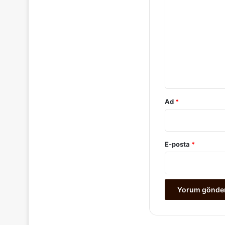
o
r
u
m
*
Ad
*
E-posta
*