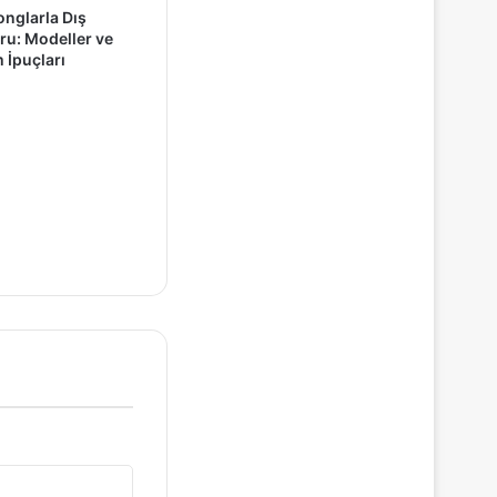
onglarla Dış
u: Modeller ve
İpuçları