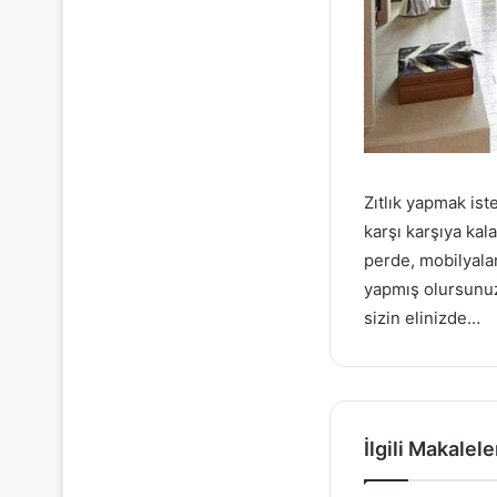
Zıtlık yapmak ist
karşı karşıya kal
perde, mobilyalar
yapmış olursunuz
sizin elinizde…
İlgili Makalele