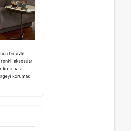
ucu bir evle
k renkli aksesuar
akdirde hata
dengeyi korumak