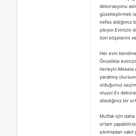
dekorasyonu aslı
güzelleştirmek is
nefes aldığımız 
çıkıyor.Evinizin 
tüm köşelerini v
Her evin kendine
Öncelikle eviniz
ilerleyin.Mesela 
yaratmış olursun
olduğunuz seçiml
oluyor.Ev dekoras
dilediğiniz bir or
Mutfak için daha 
ortam yapabilirsi
sıkılmadan vakit 