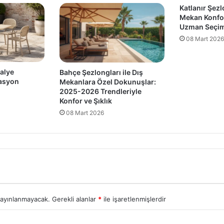
Katlanır Şezl
Mekan Konfor
Uzman Seçim 
08 Mart 2026
alye
Bahçe Şezlongları ile Dış
rasyon
Mekanlara Özel Dokunuşlar:
2025-2026 Trendleriyle
Konfor ve Şıklık
08 Mart 2026
yayınlanmayacak.
Gerekli alanlar
*
ile işaretlenmişlerdir