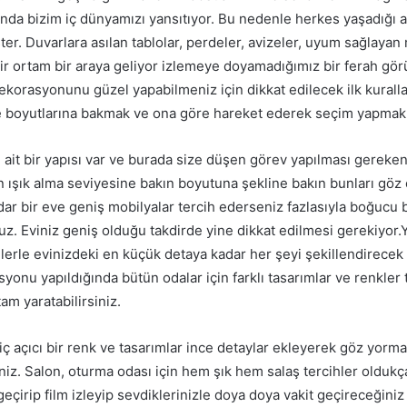
nda bizim iç dünyamızı yansıtıyor. Bu nedenle herkes yaşadığı a
ter. Duvarlara asılan tablolar, perdeler, avizeler, uyum sağlayan
bir ortam bir araya geliyor izlemeye doyamadığımız bir ferah gör
dekorasyonunu güzel yapabilmeniz için dikkat edilecek ilk kuralla
e boyutlarına bakmak ve ona göre hareket ederek seçim yapmak 
 ait bir yapısı var ve burada size düşen görev yapılması gereke
in ışık alma seviyesine bakın boyutuna şekline bakın bunları göz
dar bir eve geniş mobilyalar tercih ederseniz fazlasıyla boğucu 
uz. Eviniz geniş olduğu takdirde yine dikkat edilmesi gerekiyor
erle evinizdeki en küçük detaya kadar her şeyi şekillendirecek k
yonu yapıldığında bütün odalar için farklı tasarımlar ve renkler
tam yaratabilirsiniz.
iç açıcı bir renk ve tasarımlar ince detaylar ekleyerek göz yorm
niz. Salon, oturma odası için hem şık hem salaş tercihler oldukç
geçirip film izleyip sevdiklerinizle doya doya vakit geçireceğiniz