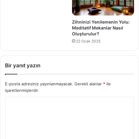
Zihninizi Yenilemenin Yolu:
Meditatif Mekanlar Nasıl
Oluşturulur?
22 Ocak 2025
Bir yanıt yazın
E-posta adresiniz yayınlanmayacak.
Gerekli alanlar
*
ile
işaretlenmişlerdir
Y
o
r
u
m