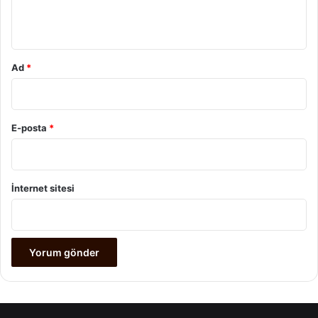
*
Ad
*
E-posta
*
İnternet sitesi