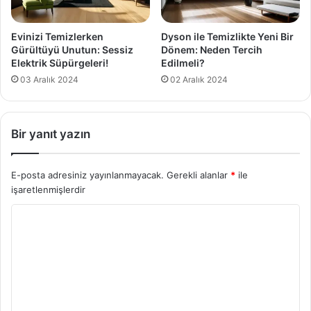
Evinizi Temizlerken
Dyson ile Temizlikte Yeni Bir
Gürültüyü Unutun: Sessiz
Dönem: Neden Tercih
Elektrik Süpürgeleri!
Edilmeli?
03 Aralık 2024
02 Aralık 2024
Bir yanıt yazın
E-posta adresiniz yayınlanmayacak.
Gerekli alanlar
*
ile
işaretlenmişlerdir
Y
o
r
u
m