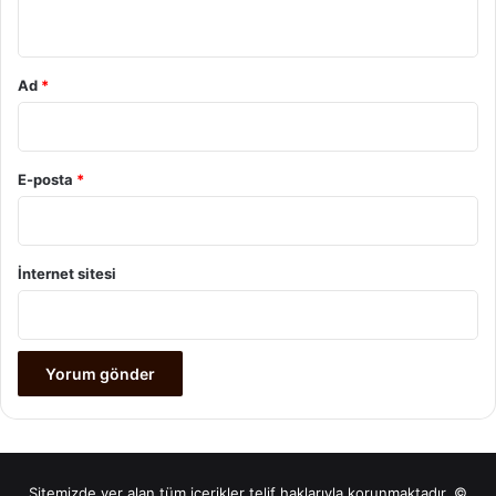
*
Ad
*
E-posta
*
İnternet sitesi
Sitemizde yer alan tüm içerikler telif haklarıyla korunmaktadır. ©