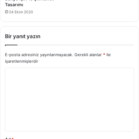
Tasarımı
24 Ekim 2020
Bir yanıt yazın
E-posta adresiniz yayınlanmayacak.
Gerekli alanlar
*
ile
işaretlenmişlerdir
Y
o
r
u
m
*