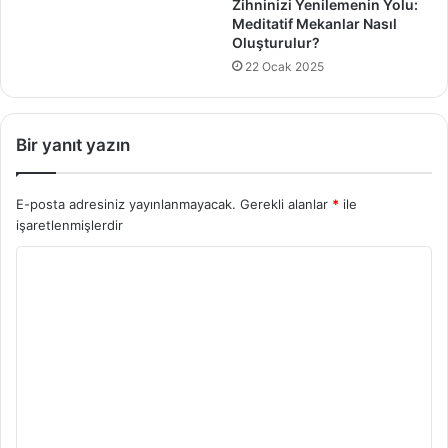
Zihninizi Yenilemenin Yolu:
Meditatif Mekanlar Nasıl
Oluşturulur?
22 Ocak 2025
Bir yanıt yazın
E-posta adresiniz yayınlanmayacak.
Gerekli alanlar
*
ile
işaretlenmişlerdir
Y
o
r
u
m
*