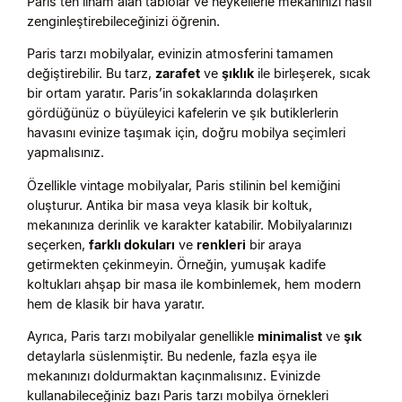
Paris’ten ilham alan tablolar ve heykellerle mekanınızı nasıl
zenginleştirebileceğinizi öğrenin.
Paris tarzı mobilyalar, evinizin atmosferini tamamen
değiştirebilir. Bu tarz,
zarafet
ve
şıklık
ile birleşerek, sıcak
bir ortam yaratır. Paris’in sokaklarında dolaşırken
gördüğünüz o büyüleyici kafelerin ve şık butiklerlerin
havasını evinize taşımak için, doğru mobilya seçimleri
yapmalısınız.
Özellikle vintage mobilyalar, Paris stilinin bel kemiğini
oluşturur. Antika bir masa veya klasik bir koltuk,
mekanınıza derinlik ve karakter katabilir. Mobilyalarınızı
seçerken,
farklı dokuları
ve
renkleri
bir araya
getirmekten çekinmeyin. Örneğin, yumuşak kadife
koltukları ahşap bir masa ile kombinlemek, hem modern
hem de klasik bir hava yaratır.
Ayrıca, Paris tarzı mobilyalar genellikle
minimalist
ve
şık
detaylarla süslenmiştir. Bu nedenle, fazla eşya ile
mekanınızı doldurmaktan kaçınmalısınız. Evinizde
kullanabileceğiniz bazı Paris tarzı mobilya örnekleri