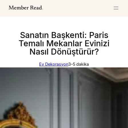
İçeriğe
Member Read
.
geç
Sanatın Başkenti: Paris
Temalı Mekanlar Evinizi
Nasıl Dönüştürür?
Ev Dekorasyon
3–5 dakika