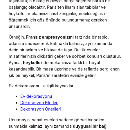
taşımak için birkaç etkileyici parça seçmek harika bir
başlangıç olacaktır. Paris’ten ilham alan tablolar ve
heykeller, mekanınızı nasıl zenginleştirebileceğinizi
öğrenmek için göz önünde bulundurmanız gereken
unsurlardır.
Örneğin,
Fransız empresyonizmi
tarzında bir tablo,
odanıza sadece renk katmakla kalmaz, aynı zamanda
derin bir anlam ve hikaye de taşır. Bu tür eserler,
misafirlerinizin dikkatini çeker ve sohbet konuları oluşturur.
Ayrıca,
heykeller
de mekanınıza farklı bir boyut
kazandırabilir. Bir masa üzerinde ya da raflarda sergilenen
şık bir heykel, Paris’in zarafetini evinize getirir.
Ev dekorasyonu ile ilgili kaynaklar:
Ev dekorasyonu
Dekorasyon Fikirleri
Dekorasyon Önerileri
Unutmayın, sanat eserleri sadece görsel bir şölen
sunmakla kalmaz, aynı zamanda
duygusal bir bağ