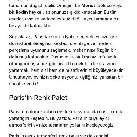
tamamen değiştirebilir. Örneğin, bir
Monet
tablosu veya
bir
Rodin
heykeli, salonunuza şıklık katacaktır. Bu tür
eserler, evinize sadece estetik değil, aynı zamanda bir
hikaye de katacaktır.
Son olarak, Paris tarzı mobilyalar seçerek evinizi nasıl
dönüştürebileceğinizi keşfedin. Vintage ve modern
parçaların uyumunu sağlamak, mekanınıza özgün bir
dokunuş katacaktır. Düşünün ki, bir Fransız kafesinde
oturuyormuşsunuz gibi hissettirecek bir dekorasyon
yaratmak, hem sizi hem de misafirlerinizi büyüleyecektir.
Unutmayın, evinizin dekorasyonu, kişiliğinizi yansıtan bir
sanat eseridir!
Paris’in Renk Paleti
Paris temalı mekanların ev dekorasyonunda nasıl bir etki
yarattığını keşfedin. Bu yazıda, Paris’in büyüleyici
atmosferini evinize taşımanın yollarını inceleyeceğiz.
Paris’in eşsiz atmosferi, renk paletiyle de kendini