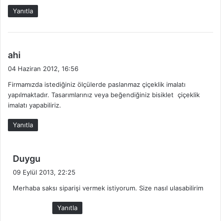
i
Yanıtla
:
d
ahi
e
04 Haziran 2012, 16:56
d
Firmamızda istediğiniz ölçülerde paslanmaz çiçeklik imalatı
i
yapılmaktadır. Tasarımlarınız veya beğendiğiniz bisiklet çiçeklik
k
imalatı yapabiliriz.
i
:
Yanıtla
d
Duygu
e
09 Eylül 2013, 22:25
d
Merhaba saksı siparişi vermek istiyorum. Size nasıl ulasabilirim
i
k
Yanıtla
i