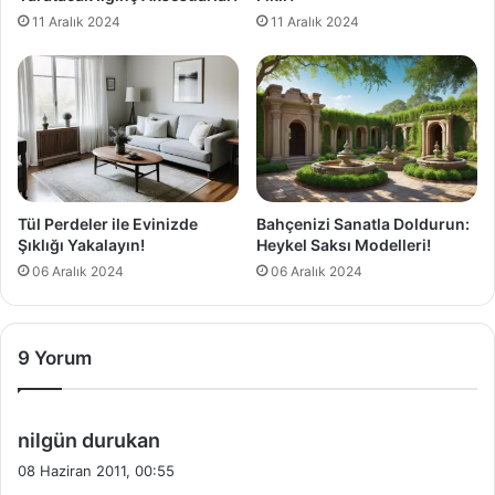
11 Aralık 2024
11 Aralık 2024
Tül Perdeler ile Evinizde
Bahçenizi Sanatla Doldurun:
Şıklığı Yakalayın!
Heykel Saksı Modelleri!
06 Aralık 2024
06 Aralık 2024
9 Yorum
d
nilgün durukan
e
08 Haziran 2011, 00:55
d