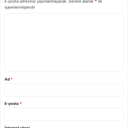
E-posta adresiniz yayınlanmayacak.
Gerekli alanlar
*
ile
işaretlenmişlerdir
Y
o
r
u
m
*
Ad
*
E-posta
*
İnternet sitesi