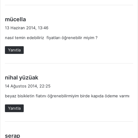
:
d
mücella
e
13 Haziran 2014, 13:46
d
nasıl temin edebiliriz fiyatları öğrenebilir miyim ?
i
k
Yanıtla
i
:
d
nihal yüzüak
e
14 Ağustos 2014, 22:25
d
beyaz bisikletin fiatını öğrenebilirmiyim birde kapıda ödeme varmı
i
k
Yanıtla
i
:
d
serap