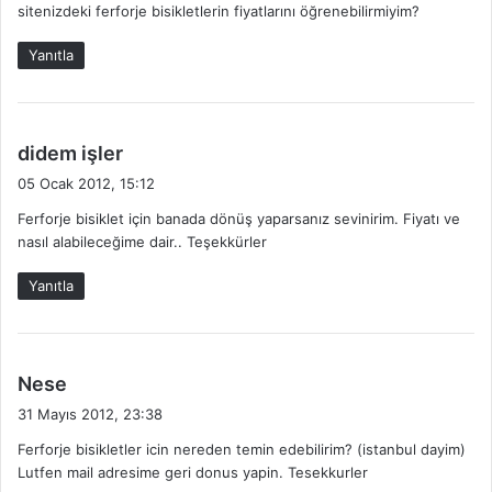
sitenizdeki ferforje bisikletlerin fiyatlarını öğrenebilirmiyim?
i
k
Yanıtla
i
:
d
didem işler
e
05 Ocak 2012, 15:12
d
Ferforje bisiklet için banada dönüş yaparsanız sevinirim. Fiyatı ve
i
nasıl alabileceğime dair.. Teşekkürler
k
i
Yanıtla
:
d
Nese
e
31 Mayıs 2012, 23:38
d
Ferforje bisikletler icin nereden temin edebilirim? (istanbul dayim)
i
Lutfen mail adresime geri donus yapin. Tesekkurler
k