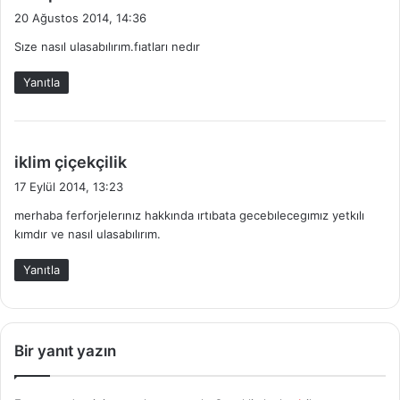
e
20 Ağustos 2014, 14:36
d
Sıze nasıl ulasabılırım.fıatları nedır
i
k
Yanıtla
i
:
d
iklim çiçekçilik
e
17 Eylül 2014, 13:23
d
merhaba ferforjelerınız hakkında ırtıbata gecebılecegımız yetkılı
i
kımdır ve nasıl ulasabılırım.
k
i
Yanıtla
:
Bir yanıt yazın