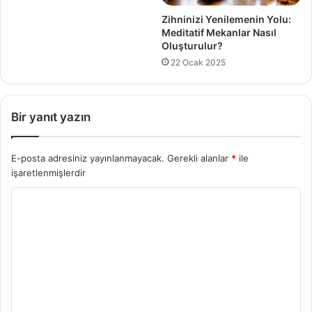
Zihninizi Yenilemenin Yolu:
Meditatif Mekanlar Nasıl
Oluşturulur?
22 Ocak 2025
Bir yanıt yazın
E-posta adresiniz yayınlanmayacak.
Gerekli alanlar
*
ile
işaretlenmişlerdir
Y
o
r
u
m
*