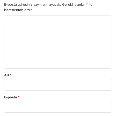
E-posta adresiniz yayınlanmayacak.
Gerekli alanlar
*
ile
işaretlenmişlerdir
Y
o
r
u
m
*
Ad
*
E-posta
*