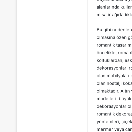
alanlarında kulla
misafir ağırladık
Bu gibi nedenler
olmasına özen gö
romantik tasarım
öncelikle, romant
koltuklardan, esk
dekorasyonları ro
olan mobilyaları 
olan nostalji ko
olmaktadır. Altın
modelleri, büyük 
dekorasyonlar olu
romantik dekorasy
yöntemleri, çiçek
mermer veya cam 