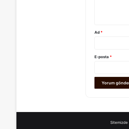
m
*
Ad
*
E-posta
*
Sitemizde 