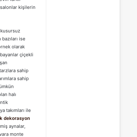
alonlar kişilerin
e kusursuz
bazıları ise
rnek olarak
bayanlar çiçekli
uşan
tarzlara sahip
arımlara sahip
 mümkün
lan halı
ntik
a takımları ile
ik dekorasyon
lmiş aynalar,
uvara monte