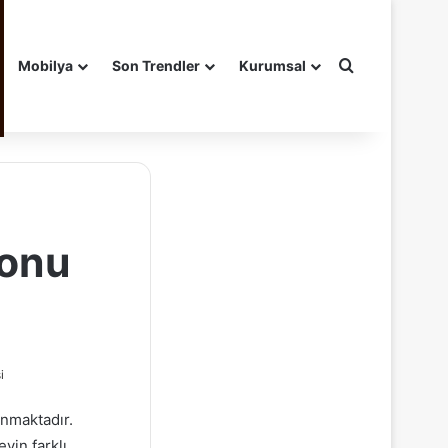
Arama yap ..
Mobilya
Son Trendler
Kurumsal
yonu
i
anmaktadır.
vin farklı