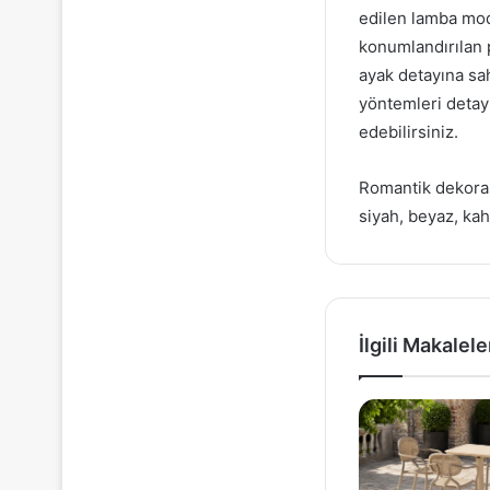
edilen lamba mode
konumlandırılan p
ayak detayına sa
yöntemleri detay
edebilirsiniz.
Romantik dekoras
siyah, beyaz, kah
İlgili Makalele