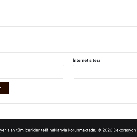
İnternet sitesi
yer alan tüm içerikler telif haklarıyla korunmaktadır. © 2026 Dekorasyon 