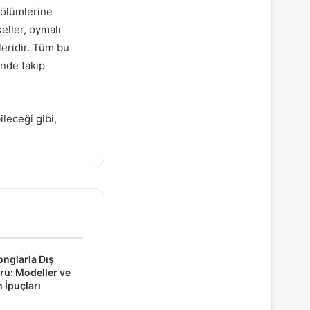
 bölümlerine
eller, oymalı
leridir. Tüm bu
nde takip
leceği gibi,
onglarla Dış
u: Modeller ve
İpuçları