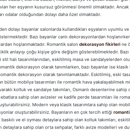
nılan her eşyanın kusursuz görünmesi önemli olmaktadır. Ancak s
ları odalar olduğundan dolayı daha özel olmaktadır.
den dolayı bayanlar salonlarda kullandıkları eşyaların uyumlu v
stermektedir. Bazı bayanlar canlı dekorasyonlardan hoşlanırken 
lardan hoşlanmaktadır. Romantik salon
dekorasyon fikirleri
ne ö
iklik anlayışı çoğu kişiye göre değişim gösterebilmektedir. Bazı 
i stil halı tasarımlarından, eskitilmiş masa ve sandalyelerden ol
mantik dekorasyon olarak tanımlarken, bazı bayanlar ise klasik 
romantik dekorasyon olarak tanımlamaktadır. Eskitilmiş, eski tas
kan bütün mobilya tasarımları ile romantik hava yakalayabilmek
 varaklı koltuk ve sandalye takımları, Osmanlı desenlerine sahip o
ebatlara sahip olan avizeler ve kadife perde tasarımları ile roma
şturabilirsiniz. Modern veya klasik tasarımlara sahip olan mobily
onlar oluşturabilirsiniz. Bayanların en çok tercih ettiği
romant
 baskılı ve el oyması detaylara sahip olan koltuk takımları, eskiti
detaylara sahip olan orta sehpalar, farklı avize modelleri ve d