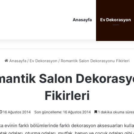
Anasayfa
Ev Dekorasyon
Anasayfa
/
Ev Dekorasyon
/
Romantik Salon Dekorasyonu Fikirleri
antik Salon Dekoras
Fikirleri
16 Ağustos 2014
Son güncelleme: 16 Ağustos 2014
1 dakika okuma süres
 evinin farklı bölümlerinde farklı dekorasyon aksesuarları kull
tak odaları, oturma odaları, mutfak, banyo ve çocuk odaları gibi e