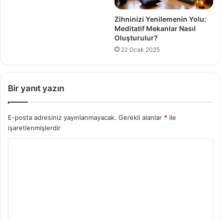
Zihninizi Yenilemenin Yolu:
Meditatif Mekanlar Nasıl
Oluşturulur?
22 Ocak 2025
Bir yanıt yazın
E-posta adresiniz yayınlanmayacak.
Gerekli alanlar
*
ile
işaretlenmişlerdir
Y
o
r
u
m
*