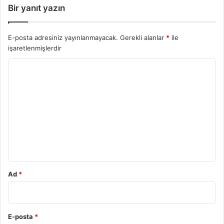
Bir yanıt yazın
E-posta adresiniz yayınlanmayacak.
Gerekli alanlar
*
ile
işaretlenmişlerdir
Y
o
r
u
m
*
Ad
*
E-posta
*