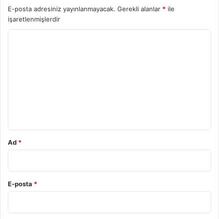
E-posta adresiniz yayınlanmayacak.
Gerekli alanlar
*
ile
işaretlenmişlerdir
Y
o
r
u
m
*
Ad
*
E-posta
*