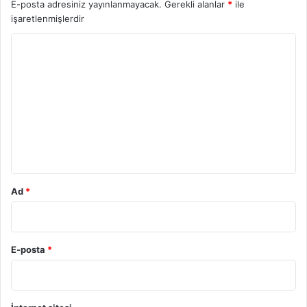
E-posta adresiniz yayınlanmayacak.
Gerekli alanlar
*
ile
işaretlenmişlerdir
Y
o
r
u
m
*
Ad
*
E-posta
*