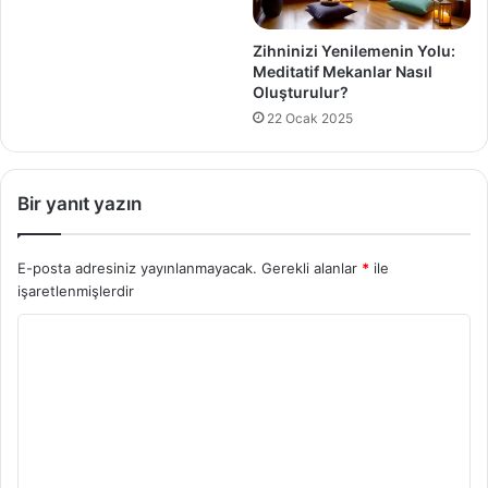
Zihninizi Yenilemenin Yolu:
Meditatif Mekanlar Nasıl
Oluşturulur?
22 Ocak 2025
Bir yanıt yazın
E-posta adresiniz yayınlanmayacak.
Gerekli alanlar
*
ile
işaretlenmişlerdir
Y
o
r
u
m