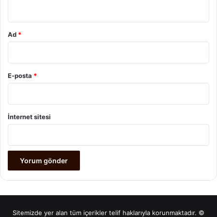
*
Ad
*
E-posta
*
İnternet sitesi
Sitemizde yer alan tüm içerikler telif haklarıyla korunmaktadır. ©