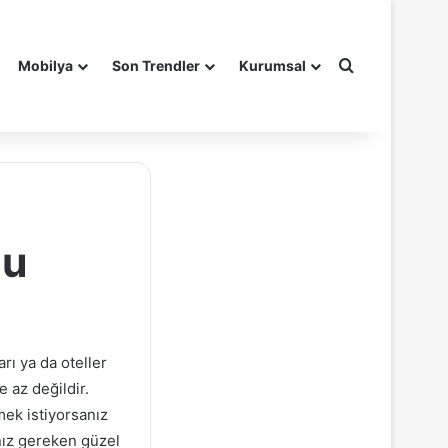
Arama yap ..
Mobilya
Son Trendler
Kurumsal
nu
rı ya da oteller
 az değildir.
mek istiyorsanız
nız gereken güzel