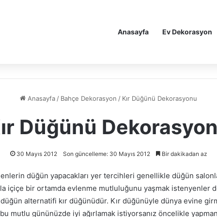
Anasayfa
Ev Dekorasyon
Anasayfa
/
Bahçe Dekorasyon
/
Kır Düğünü Dekorasyonu
ır Düğünü Dekorasyo
30 Mayıs 2012
Son güncelleme: 30 Mayıs 2012
Bir dakikadan az
lerin düğün yapacakları yer tercihleri genellikle düğün salonla
yla içiçe bir ortamda evlenme mutluluğunu yaşmak istenyenler de
 düğün alternatifi kır düğünüdür. Kır düğünüyle dünya evine gir
zi bu mutlu gününüzde iyi ağırlamak istiyorsanız öncelikle yapma