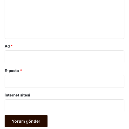
r
u
m
*
Ad
*
E-posta
*
İnternet sitesi