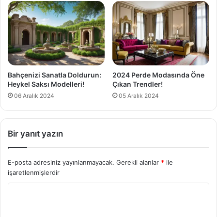
Bahçenizi Sanatla Doldurun:
2024 Perde Modasında Öne
Heykel Saksı Modelleri!
Çıkan Trendler!
06 Aralık 2024
05 Aralık 2024
Bir yanıt yazın
E-posta adresiniz yayınlanmayacak.
Gerekli alanlar
*
ile
işaretlenmişlerdir
Y
o