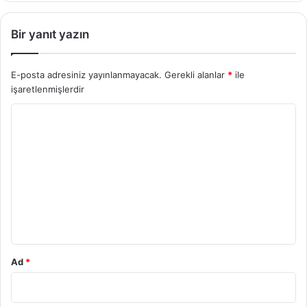
Bir yanıt yazın
E-posta adresiniz yayınlanmayacak.
Gerekli alanlar
*
ile
işaretlenmişlerdir
Y
o
r
u
m
*
Ad
*