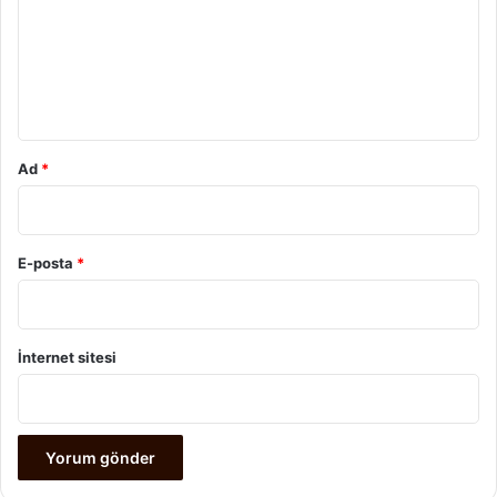
u
m
*
Ad
*
E-posta
*
İnternet sitesi