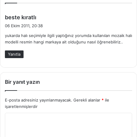
d
beste kıratlı
e
06 Ekim 2011, 20:38
d
yukarda halı seçimiyle ilgili yaptığınız yorumda kullanılan mozaik halı
i
modelli resmin hangi markaya ait olduğunu nasıl öğrenebiliriz..
k
i
Yanıtla
:
Bir yanıt yazın
E-posta adresiniz yayınlanmayacak.
Gerekli alanlar
*
ile
işaretlenmişlerdir
Y
o
r